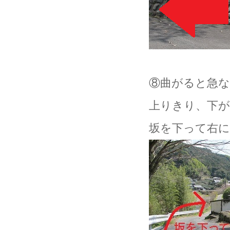
⑧曲がると急
上りきり、下
坂を下って右に