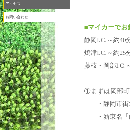
アクセス
お問い合わせ
■
マイカーでお
静岡I.C.～約40
焼津I.C.～約25
藤枝・岡部I.C.
①まずは岡部町
・静岡市街地
・新東名「藤