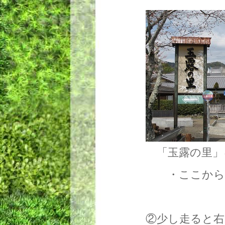
「玉露の里」
・ここから車
②少し走ると